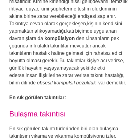
misafiridir. Kimine kirlendiği hissi gelir,devamlı temizlik
ihtiyacı duyar, kimi şüphelerine teslim olur,kiminin
aklına birine zarar verebileceği endişesi saplanır.
Takıntıya cevap olarak gerçekleşen,kişinin kendisini
yapmaktan alıkoyamadığı,katı biçimde uygulanan
davranışlara da
kompülsiyon
denir.İnsanların pek
çoğunda irili ufaklı takıntılar mevcuttur ancak
takıntıların hastalık haline gelmesi için rahatsız edici
boyutta olması gerekir. Bu takıntılar kişiye acı verirse,
günlük hayatını yaşayamayacak şekilde etki
ederse,insan ilişkilerine zarar verirse,takıntı hastalığı,
bilim dilinde
obsesif kompulsif bozukluk
var demektir.
En sık görülen takıntılar:
Bulaşma takıntısı
En sık görülen takıntı türlerinden biri olan bulaşma
takıntısını yıkama ve yıkanma kompülsiyonu izler.