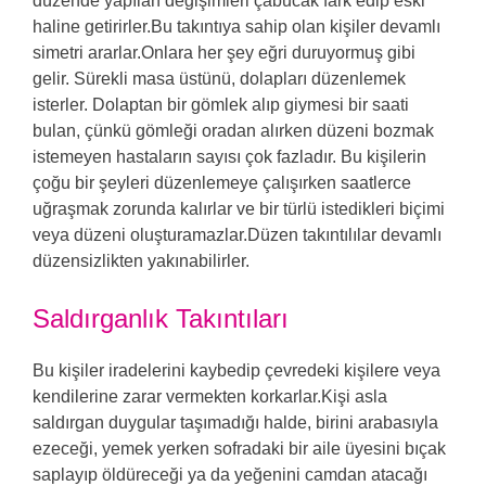
düzende yapılan değişimleri çabucak fark edip eski
haline getirirler.Bu takıntıya sahip olan kişiler devamlı
simetri ararlar.Onlara her şey eğri duruyormuş gibi
gelir. Sürekli masa üstünü, dolapları düzenlemek
isterler. Dolaptan bir gömlek alıp giymesi bir saati
bulan, çünkü gömleği oradan alırken düzeni bozmak
istemeyen hastaların sayısı çok fazladır. Bu kişilerin
çoğu bir şeyleri düzenlemeye çalışırken saatlerce
uğraşmak zorunda kalırlar ve bir türlü istedikleri biçimi
veya düzeni oluşturamazlar.Düzen takıntılılar devamlı
düzensizlikten yakınabilirler.
Saldırganlık Takıntıları
Bu kişiler iradelerini kaybedip çevredeki kişilere veya
kendilerine zarar vermekten korkarlar.Kişi asla
saldırgan duygular taşımadığı halde, birini arabasıyla
ezeceği, yemek yerken sofradaki bir aile üyesini bıçak
saplayıp öldüreceği ya da yeğenini camdan atacağı