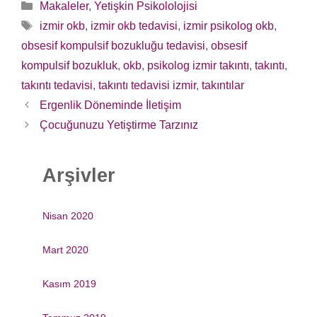
Kategoriler
Makaleler
,
Yetişkin Psikololojisi
Etiketler
izmir okb
,
izmir okb tedavisi
,
izmir psikolog okb
,
obsesif kompulsif bozukluğu tedavisi
,
obsesif
kompulsif bozukluk
,
okb
,
psikolog izmir takıntı
,
takıntı
,
takıntı tedavisi
,
takıntı tedavisi izmir
,
takıntılar
Yazı
Ergenlik Döneminde İletişim
dolaşımı
Çocuğunuzu Yetiştirme Tarzınız
Arşivler
Nisan 2020
Mart 2020
Kasım 2019