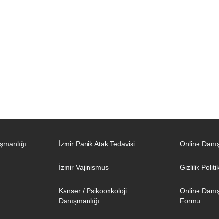
şmanlığı
İzmir Panik Atak Tedavisi
Online Dan
İzmir Vajinismus
Gizlilik Polit
Kanser / Psikoonkoloji
Online Danı
Danışmanlığı
Formu