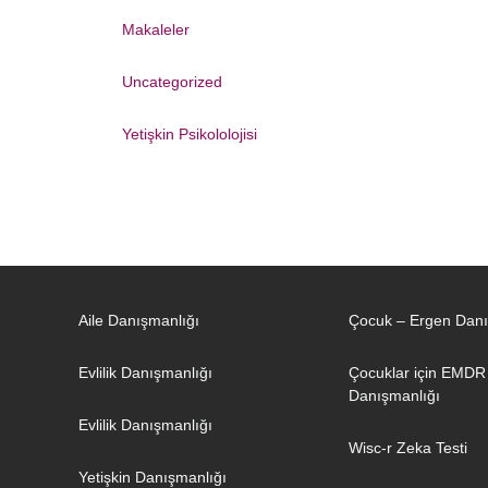
Makaleler
Uncategorized
Yetişkin Psikololojisi
Aile Danışmanlığı
Çocuk – Ergen Danı
Evlilik Danışmanlığı
Çocuklar için EMDR
Danışmanlığı
Evlilik Danışmanlığı
Wisc-r Zeka Testi
Yetişkin Danışmanlığı