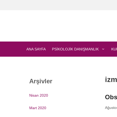
İçeriğe
atla
ANA SAYFA
PSIKOLOJIK DANIŞMANLIK
KU
izm
Arşivler
Nisan 2020
Obs
Ağusto
Mart 2020