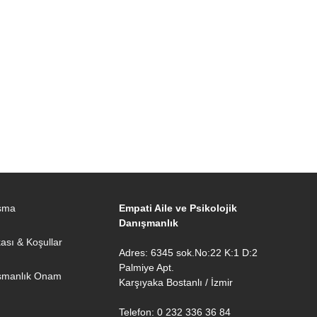
ışma
Empati Aile ve Psikolojik
Danışmanlık
ikası & Koşullar
Adres: 6345 sok.No:22 K:1 D:2
Palmiye Apt.
şmanlık Onam
Karşıyaka Bostanlı / İzmir
Telefon: 0 232 336 36 84