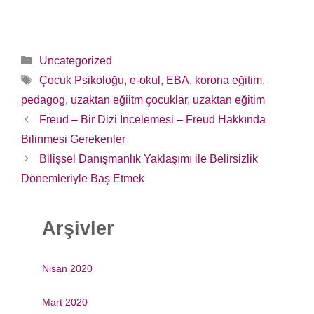
Kategoriler
Uncategorized
Etiketler
Çocuk Psikoloğu
,
e-okul
,
EBA
,
korona eğitim
,
pedagog
,
uzaktan eğiitm çocuklar
,
uzaktan eğitim
Yazı
Freud – Bir Dizi İncelemesi – Freud Hakkında
dolaşımı
Bilinmesi Gerekenler
Bilişsel Danışmanlık Yaklaşımı ile Belirsizlik
Dönemleriyle Baş Etmek
Arşivler
Nisan 2020
Mart 2020