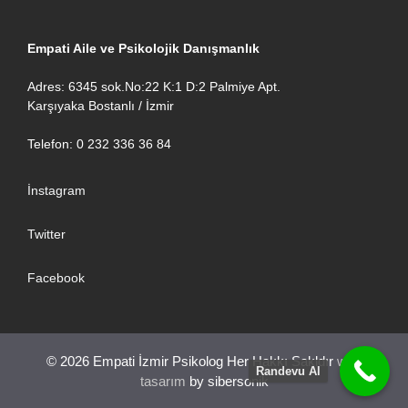
Empati Aile ve Psikolojik Danışmanlık
Adres: 6345 sok.No:22 K:1 D:2 Palmiye Apt.
Karşıyaka Bostanlı / İzmir
Telefon: 0 232 336 36 84
İnstagram
Twitter
Facebook
© 2026 Empati İzmir Psikolog Her Hakkı Sakldır
web
Randevu Al
tasarım
by sibersonik