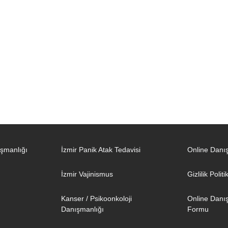
şmanlığı
İzmir Panik Atak Tedavisi
Online Dan
İzmir Vajinismus
Gizlilik Polit
Kanser / Psikoonkoloji
Online Danı
Danışmanlığı
Formu