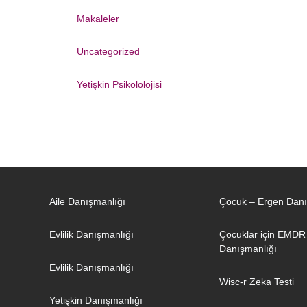
Makaleler
Uncategorized
Yetişkin Psikololojisi
Aile Danışmanlığı
Çocuk – Ergen Danı
Evlilik Danışmanlığı
Çocuklar için EMDR
Danışmanlığı
Evlilik Danışmanlığı
Wisc-r Zeka Testi
Yetişkin Danışmanlığı