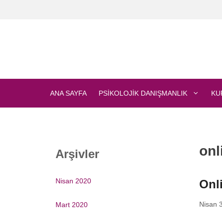
İçeriğe
atla
ANA SAYFA
PSIKOLOJIK DANIŞMANLIK
KU
onl
Arşivler
Nisan 2020
Onl
Nisan 
Mart 2020