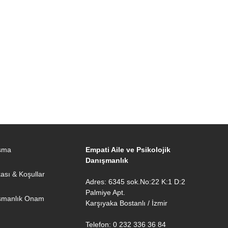
ışma
Empati Aile ve Psikolojik
Danışmanlık
ikası & Koşullar
Adres: 6345 sok.No:22 K:1 D:2
Palmiye Apt.
şmanlık Onam
Karşıyaka Bostanlı / İzmir
Telefon: 0 232 336 36 84