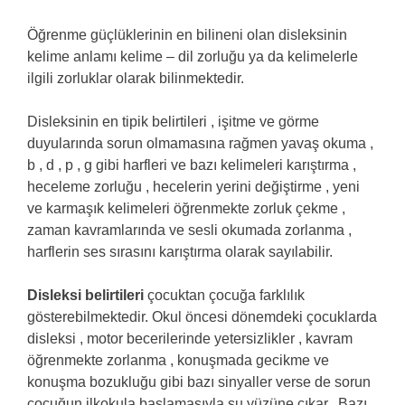
Öğrenme güçlüklerinin en bilineni olan disleksinin
kelime anlamı kelime – dil zorluğu ya da kelimelerle
ilgili zorluklar olarak bilinmektedir.
Disleksinin en tipik belirtileri , işitme ve görme
duyularında sorun olmamasına rağmen yavaş okuma ,
b , d , p , g gibi harfleri ve bazı kelimeleri karıştırma ,
heceleme zorluğu , hecelerin yerini değiştirme , yeni
ve karmaşık kelimeleri öğrenmekte zorluk çekme ,
zaman kavramlarında ve sesli okumada zorlanma ,
harflerin ses sırasını karıştırma olarak sayılabilir.
Disleksi belirtileri
çocuktan çocuğa farklılık
gösterebilmektedir. Okul öncesi dönemdeki çocuklarda
disleksi , motor becerilerinde yetersizlikler , kavram
öğrenmekte zorlanma , konuşmada gecikme ve
konuşma bozukluğu gibi bazı sinyaller verse de sorun
çocuğun ilkokula başlamasıyla su yüzüne çıkar. Bazı