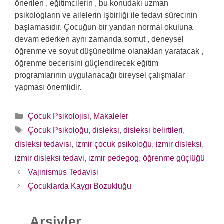
önerilen , eğitimcilerin , bu konudaki uzman
psikologların ve ailelerin işbirliği ile tedavi sürecinin
başlamasıdır. Çocuğun bir yandan normal okuluna
devam ederken aynı zamanda somut , deneysel
öğrenme ve soyut düşünebilme olanakları yaratacak ,
öğrenme becerisini güçlendirecek eğitim
programlarının uygulanacağı bireysel çalışmalar
yapması önemlidir.
Kategoriler
Çocuk Psikolojisi
,
Makaleler
Etiketler
Çocuk Psikoloğu
,
disleksi
,
disleksi belirtileri
,
disleksi tedavisi
,
izmir çocuk psikoloğu
,
izmir disleksi
,
izmir disleksi tedavi
,
izmir pedegog
,
öğrenme güçlüğü
Yazı
Vajinismus Tedavisi
dolaşımı
Çocuklarda Kaygı Bozukluğu
Arşivler